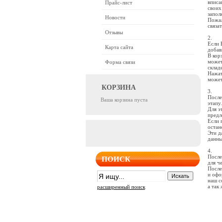
вписа
Прайс-лист
своих
запол
Новости
Пожал
связа
Отзывы
2.
Если 
Карта сайта
добав
В кор
может
Форма связи
склад
Нажат
может
КОРЗИНА
3.
После
Ваша корзина пуста
этапу
Для э
предл
Если 
остан
Эти д
данны
4.
После
ПОИСК
для ч
После
и офо
наш с
а так
расширенный поиск