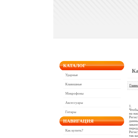
КАТАЛОГ
Ка
Ударные
Клавишные
Главн
Микрофоны
Аксессуары
1.
Чтобы
Гитары
на на
Регис
НАВИГАЦИЯ
данны
заказ
перед
Как купить?
Регис
так к