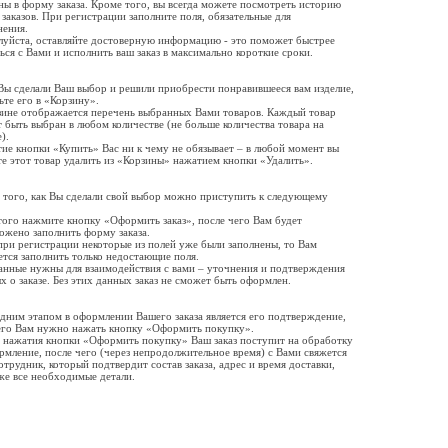
ны в форму заказа. Кроме того, вы всегда можете посмотреть историю
 заказов. При регистрации заполните поля, обязательные для
нения.
уйста, оставляйте достоверную информацию - это поможет быстрее
ться с Вами и исполнить ваш заказ в максимально короткие сроки.
Вы сделали Ваш выбор и решили приобрести понравившееся вам изделие,
ьте его в «Корзину».
зине отображается перечень выбранных Вами товаров. Каждый товар
 быть выбран в любом количестве (не больше количества товара на
е).
ие кнопки «Купить» Вас ни к чему не обязывает – в любой момент вы
е этот товар удалить из «Корзины» нажатием кнопки «Удалить».
 того, как Вы сделали свой выбор можно приступить к следующему
.
того нажмите кнопку «Оформить заказ», после чего Вам будет
ожено заполнить форму заказа.
при регистрации некоторые из полей уже были заполнены, то Вам
ется заполнить только недостающие поля.
анные нужны для взаимодействия с вами – уточнения и подтверждения
х о заказе. Без этих данных заказ не сможет быть оформлен.
дним этапом в оформлении Вашего заказа является его подтверждение,
его Вам нужно нажать кнопку «Оформить покупку».
 нажатия кнопки «Оформить покупку» Ваш заказ поступит на обработку
рмление, после чего (через непродолжительное время) с Вами свяжется
отрудник, который подтвердит состав заказа, адрес и время доставки,
 же все необходимые детали.