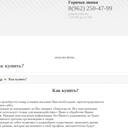
Горячая линия
8(962) 250-47-99
режим работы
с 10-00 до 22-00
загрузка флеш...
к купить?
ая
Как купить?
Как купить?
 приобрести товар в нашем магазине Вам необходимо зарегистрироваться
шем сайте.
трация не накладывает на Вас никаких обязательств. Все персональные
е использует только для взаимодействия с Вами и обработки Ваших
ов. Никакая персональная информация, без Вашего разрешения, не будет
аваться третьим организациям и лицам.
трация на сайте позволяет в дальнейшем существенно экономить время,
ак данные, которые вы впишите в свой профиль, автоматически будут