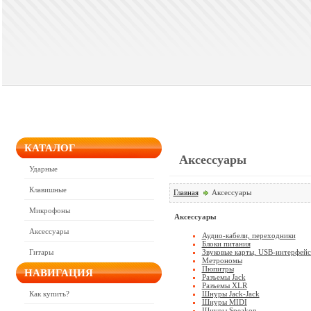
КАТАЛОГ
Аксессуары
Ударные
Клавишные
Главная
Аксессуары
Микрофоны
Аксессуары
Аксессуары
Аудио-кабели, переходники
Блоки питания
Звуковые карты, USB-интерфей
Гитары
Метрономы
Пюпитры
НАВИГАЦИЯ
Разъемы Jack
Разъемы XLR
Шнуры Jack-Jack
Как купить?
Шнуры MIDI
Шнуры Speakon