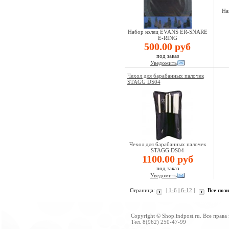
На
Набор колец EVANS ER-SNARE
E-RING
500.00 руб
под заказ
Уведомить
Чехол для барабанных палочек
STAGG DS04
Чехол для барабанных палочек
STAGG DS04
1100.00 руб
под заказ
Уведомить
Страница:
|
1-6
|
6-12
|
Все поз
Copyright © Shop.indpost.ru. Все права
Тел. 8(962) 250-47-99