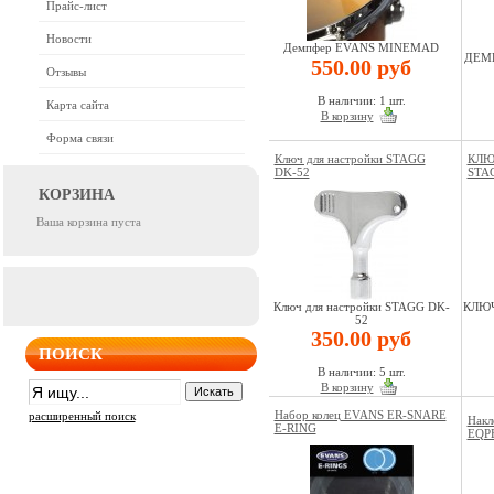
Прайс-лист
Новости
Демпфер EVANS MINEMAD
ДЕМ
550.00 руб
Отзывы
В наличии: 1 шт.
Карта сайта
В корзину
Форма связи
Ключ для настройки STAGG
КЛЮ
DK-52
STA
КОРЗИНА
Ваша корзина пуста
Ключ для настройки STAGG DK-
КЛЮЧ
52
350.00 руб
ПОИСК
В наличии: 5 шт.
В корзину
Набор колец EVANS ER-SNARE
расширенный поиск
Накл
E-RING
EQP