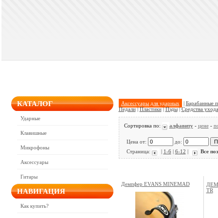
КАТАЛОГ
Аксессуары для ударных
|
Барабанные п
Педали
|
Пластики
|
Пэды
|
Средства уход
Ударные
Сортировка по:
алфавиту
-
цене
-
п
Клавишные
Цена от:
до:
Микрофоны
Страница:
|
1-6
|
6-12
|
Все по
Аксессуары
Гитары
Демпфер EVANS MINEMAD
ДЕМ
НАВИГАЦИЯ
TR
Как купить?